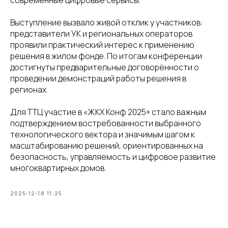
современные цифровые сервисы.
Выступление вызвало живой отклик у участников:
представители УК и региональных операторов
проявили практический интерес к применению
решения в жилом фонде. По итогам конференции
достигнуты предварительные договорённости о
проведении демонстраций работы решения в
регионах.
Для ТТЦ участие в «ЖКХ Конф 2025» стало важным
подтверждением востребованности выбранного
технологического вектора и значимым шагом к
масштабированию решений, ориентированных на
безопасность, управляемость и цифровое развитие
многоквартирных домов.
2025-12-18 11:25